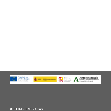
ÚLTIMAS ENTRADAS