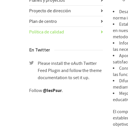
Planes y proyectos
Proyecto de dirección
Desa
norma in
Plan de centro
Esta
en nues
Política de calidad
metodol
Info
las nece
En Twitter
Apor
satisfac
Please install the oAuth Twitter
Cons
Feed Plugin and follow the theme
las fun
documentation to set it up.
Difu
mediante
@IesPsur
Follow
.
Mejo
educati
El comp
establec
objetivo