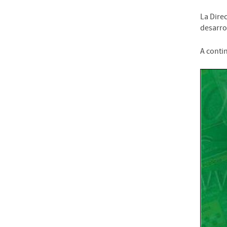
La Direc
desarrol
A contin