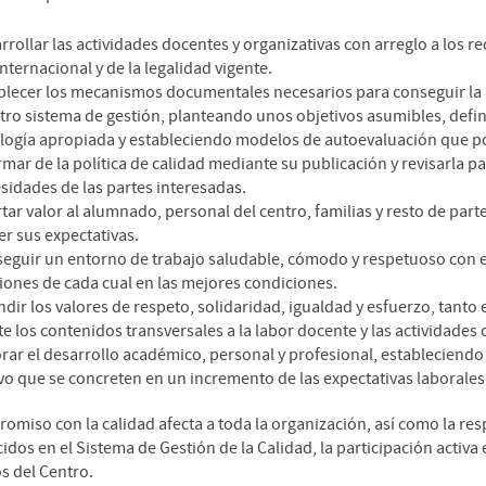
rrollar las actividades docentes y organizativas con arreglo a los re
ternacional y de la legalidad vigente.
blecer los mecanismos documentales necesarios para conseguir la 
tro sistema de gestión, planteando unos objetivos asumibles, defi
ogía apropiada y estableciendo modelos de autoevaluación que posi
rmar de la política de calidad mediante su publicación y revisarla 
sidades de las partes interesadas.
tar valor al alumnado, personal del centro, familias y resto de pa
er sus expectativas.
eguir un entorno de trabajo saludable, cómodo y respetuoso con 
ciones de cada cual en las mejores condiciones.
ndir los valores de respeto, solidaridad, igualdad y esfuerzo, tanto 
 los contenidos transversales a la labor docente y las actividades c
rar el desarrollo académico, personal y profesional, estableciendo
vo que se concreten en un incremento de las expectativas laborale
romiso con la calidad afecta a toda la organización, así como la re
idos en el Sistema de Gestión de la Calidad, la participación activa e
s del Centro.