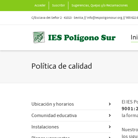
Acceder
Suscribir
Sugerencias, Quejas y/o Reclamaciones
C/Esclava del Señor 2 · 41013 · Sevilla // info@iespoligonosur.org // 955 622 
In
Política de calidad
El IES P
Ubicación y horarios
9001:
Comunidad educativa
la form
Instalaciones
Nuestro
los sig