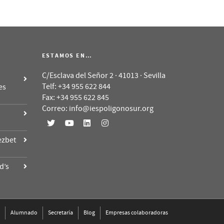
ESTAMOS EN…
C/Esclava del Señor 2 · 41013 · Sevilla
Telf: +34 955 622 844
es
Fax: +34 955 622 845
Correo: info@iespoligonosur.org
ezbet
d’s
Alumnado
Secretaría
Blog
Empresas colaboradoras