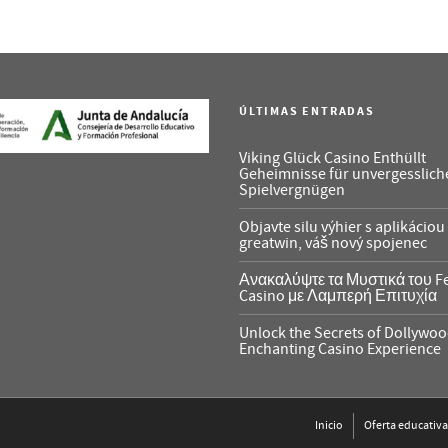
ÚLTIMAS ENTRADAS
Viking Glück Casino Enthüllt
Geheimnisse für unvergesslich
Spielvergnügen
Objavte silu výhier s aplikáciou
greatwin, váš nový spojenec
Ανακαλύψτε τα Μυστικά του F
Casino με Λαμπερή Επιτυχία
Unlock the Secrets of Dollywoo
Enchanting Casino Experience
Inicio
Oferta educativa