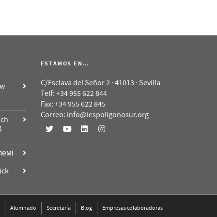
ESTAMOS EN…
C/Esclava del Señor 2 · 41013 · Sevilla
 w
Telf: +34 955 622 844
Fax: +34 955 622 845
Correo: info@iespoligonosur.org
ich
g
лемі
ick
Alumnado
Secretaría
Blog
Empresas colaboradoras