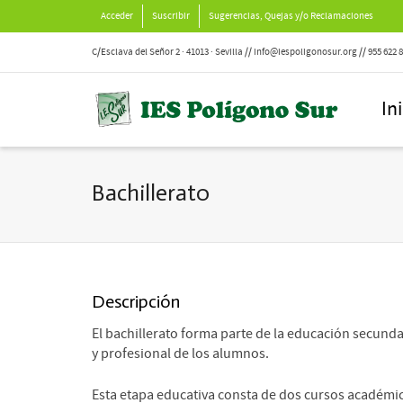
Acceder
Suscribir
Sugerencias, Quejas y/o Reclamaciones
C/Esclava del Señor 2 · 41013 · Sevilla // info@iespoligonosur.org // 955 622 
In
Bachillerato
Descripción
El bachillerato forma parte de la educación secundar
y profesional de los alumnos.
Esta etapa educativa consta de dos cursos académic