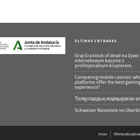
ÚLTIMAS ENTRADAS
Graj Gra book of dead na żywo
internetowym kasynie z
profesjonalnym krupierem.
Comparing mobile casinos: wh
platforms offer the best gamin
experience?
Толқулардың жарқыраған ә
Schweizer Reiseziele im Uberbl
Inicio
Oferta educativa