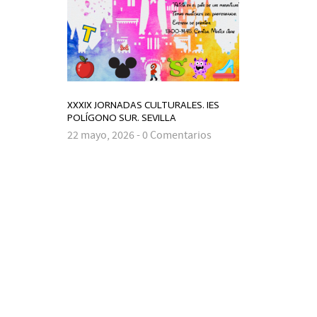
JORNADAS
I.E.S. PO
XXXIX JORNADAS CULTURALES. IES
22 mayo,
POLÍGONO SUR. SEVILLA
22 mayo, 2026 - 0 Comentarios