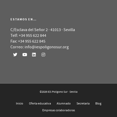
ESTAMOS EN…
C/Esclava del Señor 2 · 41013 · Sevilla
Telf: +34 955 622 844
Fax: +34 955 622 845
Correo: info@iespoligonosur.org
©2026 IES Polígono Sur · Sevilla
Inicio
Oferta educativa
Alumnado
Secretaría
Blog
Empresas colaboradoras