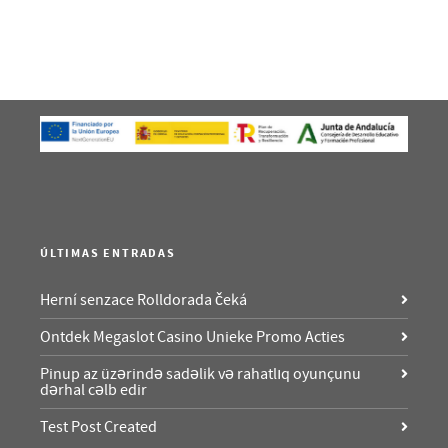
ÚLTIMAS ENTRADAS
Herní senzace Rolldorada čeká
Ontdek Megaslot Casino Unieke Promo Acties
Pinup az üzərində sadəlik və rahatlıq oyunçunu
dərhal cəlb edir
Test Post Created