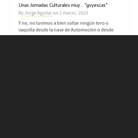
Unas Jornadas Culturales muy… “goyescas”
By
Jorge Aguilar
on
1 marzo, 2023
Y no, no tuvimos a bien soltar ningún toro o
vaquilla desde la nave de Automoción o desde
la...
0
LEER MÁS