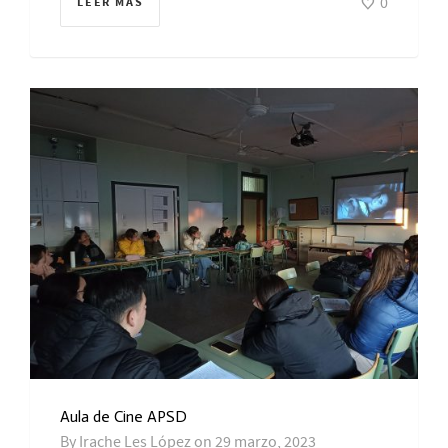
0
LEER MÁS
Aula de Cine APSD
By
Irache Les López
on
29 marzo, 2023