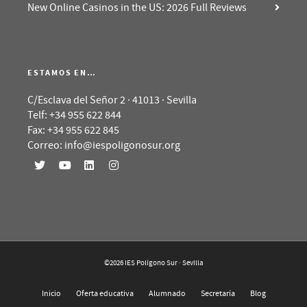
New Online Casinos in the US: 2026 Full Reviews
ESTAMOS EN…
C/Esclava del Señor 2 · 41013 · Sevilla
Telf: +34 955 622 844
Fax: +34 955 622 845
Correo: info@iespoligonosur.org
©2026 IES Polígono Sur · Sevilla
Inicio
Oferta educativa
Alumnado
Secretaría
Blog