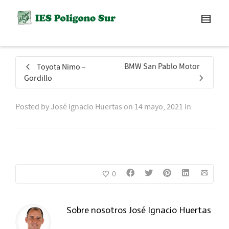
BMW San Pablo Motor
Toyota Nimo –
Gordillo
Posted by
José Ignacio Huertas
on
14 mayo, 2021
in
0
Sobre nosotros
José Ignacio Huertas