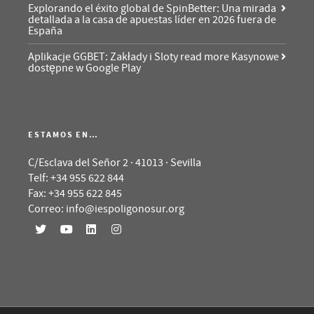
Explorando el éxito global de SpinBetter: Una mirada
detallada a la casa de apuestas líder en 2026 fuera de
España
Aplikacje GGBET: Zakłady i Sloty read more Kasynowe
dostępne w Google Play
ESTAMOS EN…
C/Esclava del Señor 2 · 41013 · Sevilla
Telf: +34 955 622 844
Fax: +34 955 622 845
Correo: info@iespoligonosur.org