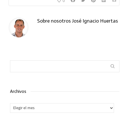
0
Sobre nosotros
José Ignacio Huertas
Archivos
Archivos