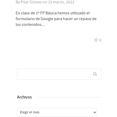
By
Pilar Gómez
on
15 marzo, 2022
En clase de 1º FP Básica hemos utilizado el
formulario de Google para hacer un repaso de
los contenidos...
0
Archivos
Archivos