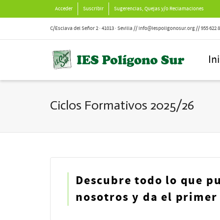
Acceder
Suscribir
Sugerencias, Quejas y/o Reclamaciones
C/Esclava del Señor 2 · 41013 · Sevilla // info@iespoligonosur.org // 955 622 
In
Ciclos Formativos 2025/26
Descubre todo lo que p
nosotros y da el primer