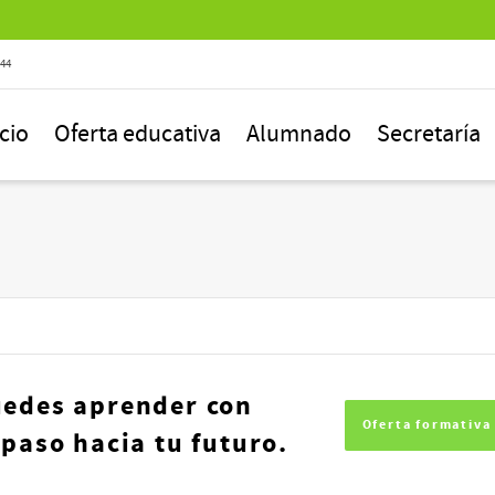
844
icio
Oferta educativa
Alumnado
Secretaría
uedes aprender con
Oferta formativa
 paso hacia tu futuro.