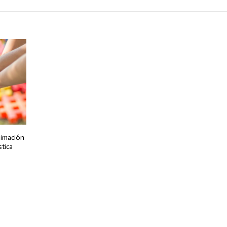
nimación
stica