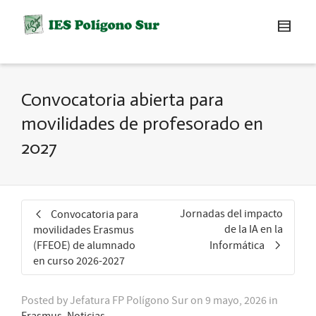
Convocatoria abierta para
movilidades de profesorado en
2027
Jornadas del impacto
Convocatoria para
de la IA en la
movilidades Erasmus
(FFEOE) de alumnado
Informática
en curso 2026-2027
Posted by
Jefatura FP Polígono Sur
on
9 mayo, 2026
in