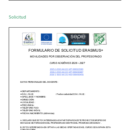
Solicitud