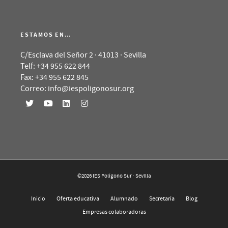
ESTAMOS EN…
C/Esclava del Señor 2 · 41013 · Sevilla
Telf: +34 955 622 844
Fax: +34 955 622 845
Correo: info@iespoligonosur.org
©2026 IES Polígono Sur · Sevilla
Inicio
Oferta educativa
Alumnado
Secretaría
Blog
Empresas colaboradoras