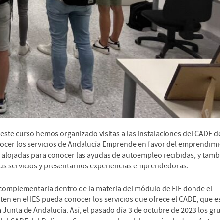
este curso hemos organizado visitas a las instalaciones del CADE d
nocer los servicios de Andalucía Emprende en favor del emprendimi
í alojadas para conocer las ayudas de autoempleo recibidas, y tamb
 sus servicios y presentarnos experiencias emprendedoras.
 complementaria dentro de la materia del módulo de EIE donde el
en en el IES pueda conocer los servicios que ofrece el CADE, que e
Junta de Andalucía. Así, el pasado día 3 de octubre de 2023 los gr