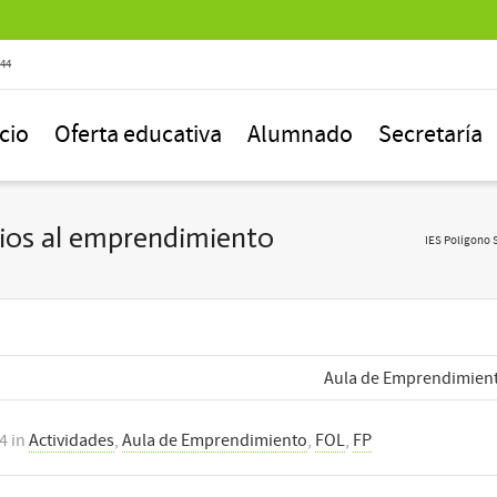
844
icio
Oferta educativa
Alumnado
Secretaría
cios al emprendimiento
IES Polígono 
Aula de Emprendimien
24
in
Actividades
,
Aula de Emprendimiento
,
FOL
,
FP