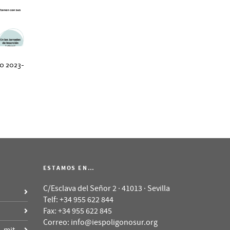
o 2023-
ESTAMOS EN…
C/Esclava del Señor 2 · 41013 · Sevilla
Telf: +34 955 622 844
Fax: +34 955 622 845
Correo: info@iespoligonosur.org
, mit