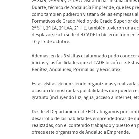
2º SMR, 2º ASIR y 2º DAW visitaron las instalaciones
Duarte, técnico de Andalucía Emprende, que les pre
como también pudieron visitar 5 de las empresas allí
Formativos de Grado Medio y de Grado Superior de l
2º STI, 2ºIEA, 2º EVA, 2º ITE, también tuvieron una a
desplazarse a la sede del CADE lo hicieron todo en el 
10 y 17 de octubre.
Además, en las 3 visitas el alumnado pudo conocer 
inicios y las facilidades que el CADE los ofrece. E
Benítez, Andalucex, Pormallas, y Reciclatex.
Estas visitas vienen siendo organizadas y realizad
ocasión de mostrar las posibilidades que pueden en
gratuito (incluyendo luz, agua, acceso a internet, et
Desde el Departamento de FOL abogamos por contin
desarrollo de las habilidades emprendedoras de nu
realizadas, con el contenido trabajado y puesto en p
ofrece este organismo de Andalucía Emprende.