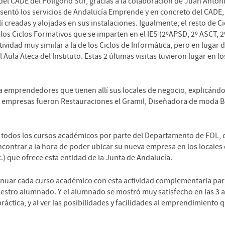
 del CADE del Polígono Sur, gracias a la colaboración de Juan Anton
sentó los servicios de Andalucía Emprende y en concreto del CADE, 
 creadas y alojadas en sus instalaciones. Igualmente, el resto de Ci
os Ciclos Formativos que se imparten en el IES (2ºAPSD, 2º ASCT, 
ctividad muy similar a la de los Ciclos de Informática, pero en lugar 
Aula Ateca del Instituto. Estas 2 últimas visitas tuvieron lugar en lo
a emprendedores que tienen allí sus locales de negocio, explicándo
stas empresas fueron Restauraciones el Gramil, Diseñadora de moda B
as todos los cursos académicos por parte del Departamento de FOL, 
contrar a la hora de poder ubicar su nueva empresa en los locales
c.) que ofrece esta entidad de la Junta de Andalucía.
uar cada curso académico con esta actividad complementaria par
estro alumnado. Y el alumnado se mostró muy satisfecho en las 3 
ráctica, y al ver las posibilidades y facilidades al emprendimiento 