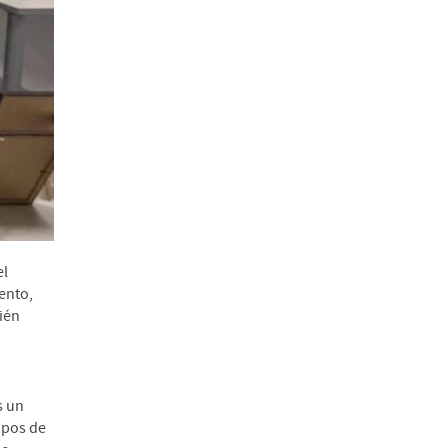
el
ento,
ién
s un
upos de