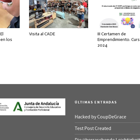
El
Visita al CADE
III Certamen de
 en los
Emprendimiento. Curs
2024
ÚLTIMAS ENTRADAS
Hacked by CoupDeGrace
Test Post Created
Die überraschende Leichtigkeit