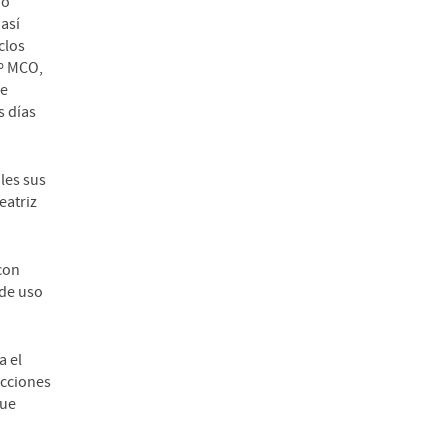
io
así
clos
2º MCO,
de
s días
les sus
eatriz
con
 de uso
a el
acciones
que