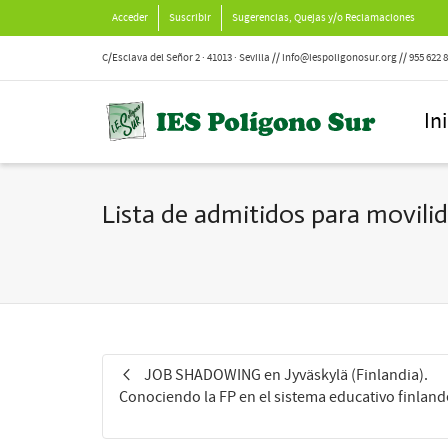
Acceder
Suscribir
Sugerencias, Quejas y/o Reclamaciones
C/Esclava del Señor 2 · 41013 · Sevilla // info@iespoligonosur.org // 955 622 
In
Lista de admitidos para movili
JOB SHADOWING en Jyväskylä (Finlandia).
Conociendo la FP en el sistema educativo finland