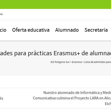
844
icio
Oferta educativa
Alumnado
Secretaría
dades para prácticas Erasmus+ de alumnad
IES Polígono Sur
>
Erasmus
> Lista de admitidos par
Nuestro alumnado de Informática y Med
Comunicativa culmina el Proyecto LARA en Alic
és
Elc