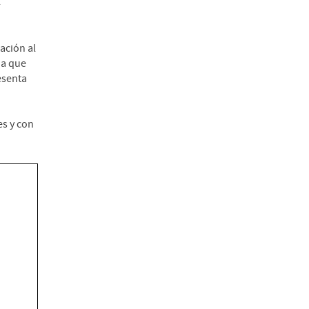
l
ación al
 a que
esenta
es y con