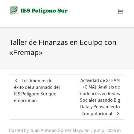
Taller de Finanzas en Equipo con
«Fremap»
Actividad de STEAM
Testimonios de
(CIMA): Análisis de
éxito del alumnado del
Tendencias en Redes
IES Polígono Sur que
Sociales usando Big
emocionan
Data y Pensamiento
Computacional
Posted by
Juan Antonio Gómez Mayo
on
1 junio, 2025
in