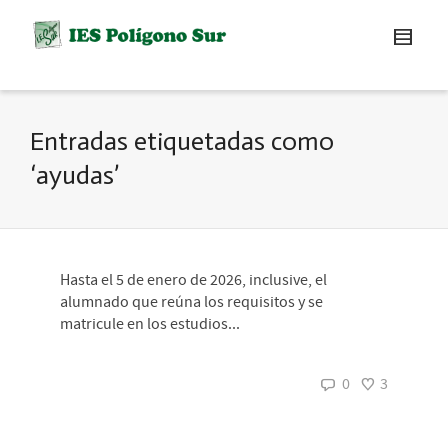
Entradas etiquetadas como
‘ayudas’
Hasta el 5 de enero de 2026, inclusive, el
alumnado que reúna los requisitos y se
matricule en los estudios...
0
3