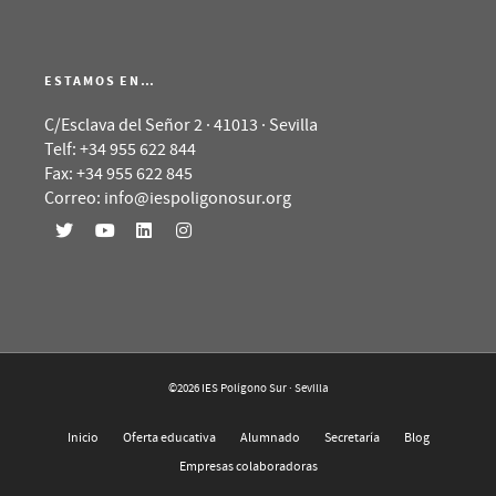
ESTAMOS EN…
C/Esclava del Señor 2 · 41013 · Sevilla
Telf: +34 955 622 844
Fax: +34 955 622 845
Correo: info@iespoligonosur.org
©2026 IES Polígono Sur · Sevilla
Inicio
Oferta educativa
Alumnado
Secretaría
Blog
Empresas colaboradoras