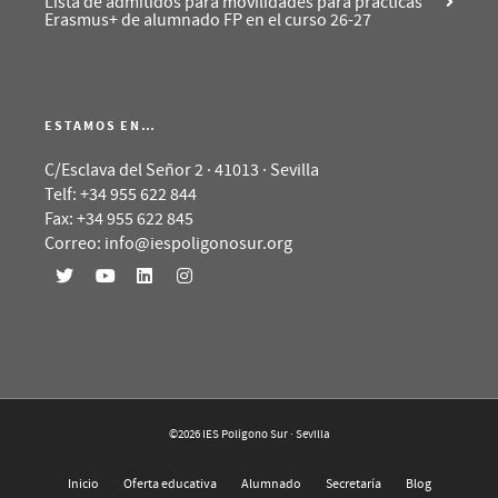
Lista de admitidos para movilidades para prácticas
Erasmus+ de alumnado FP en el curso 26-27
ESTAMOS EN…
C/Esclava del Señor 2 · 41013 · Sevilla
Telf: +34 955 622 844
Fax: +34 955 622 845
Correo: info@iespoligonosur.org
©2026 IES Polígono Sur · Sevilla
Inicio
Oferta educativa
Alumnado
Secretaría
Blog