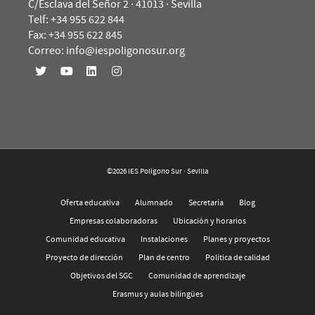
C/Esclava del Señor 2 · 41013 · Sevilla
Telf: +34 955 622 844
Fax: +34 955 622 845
Correo: info@iespoligonosur.org
©2026 IES Polígono Sur · Sevilla
Oferta educativa
Alumnado
Secretaría
Blog
Empresas colaboradoras
Ubicación y horarios
Comunidad educativa
Instalaciones
Planes y proyectos
Proyecto de dirección
Plan de centro
Política de calidad
Objetivos del SGC
Comunidad de aprendizaje
Erasmus y aulas bilíngües