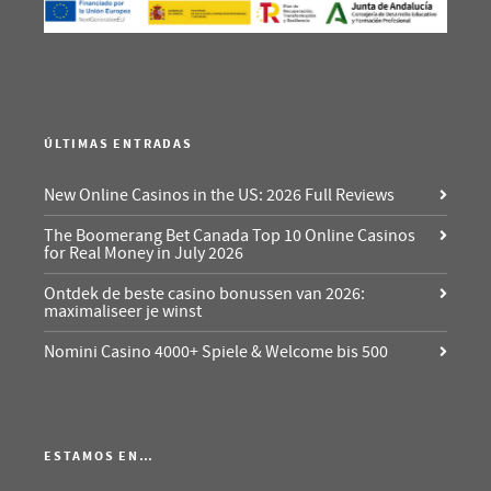
ÚLTIMAS ENTRADAS
New Online Casinos in the US: 2026 Full Reviews
The Boomerang Bet Canada Top 10 Online Casinos
for Real Money in July 2026
Ontdek de beste casino bonussen van 2026:
maximaliseer je winst
Nomini Casino 4000+ Spiele & Welcome bis 500
ESTAMOS EN…