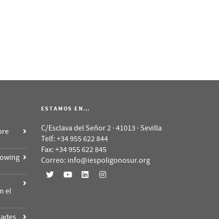
ESTAMOS EN…
C/Esclava del Señor 2 · 41013 · Sevilla
bre
Telf: +34 955 622 844
Fax: +34 955 622 845
dowing
Correo: info@iespoligonosur.org
n el
dades