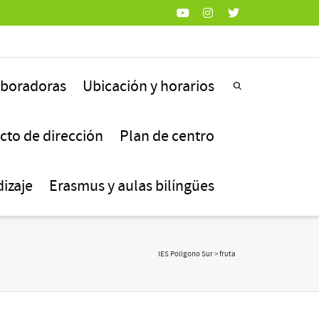
aboradoras
Ubicación y horarios
cto de dirección
Plan de centro
izaje
Erasmus y aulas bilíngües
IES Polígono Sur
>
fruta