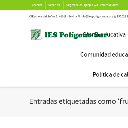
Acceder
Suscribir
Sugerencias, Quejas y/o Reclamaciones
C/Esclava del Señor 2 · 41013 · Sevilla // info@iespoligonosur.org // 955 622 
Oferta educativa
Comunidad educa
Política de ca
Entradas etiquetadas como ‘fru