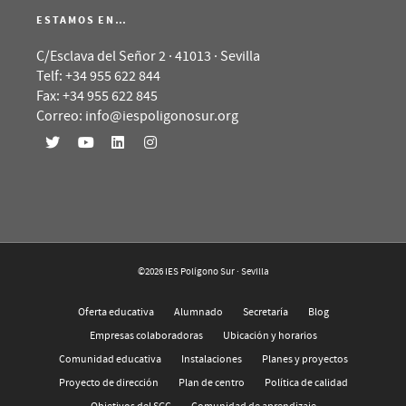
ESTAMOS EN…
C/Esclava del Señor 2 · 41013 · Sevilla
Telf: +34 955 622 844
Fax: +34 955 622 845
Correo: info@iespoligonosur.org
©2026 IES Polígono Sur · Sevilla
Oferta educativa
Alumnado
Secretaría
Blog
Empresas colaboradoras
Ubicación y horarios
Comunidad educativa
Instalaciones
Planes y proyectos
Proyecto de dirección
Plan de centro
Política de calidad