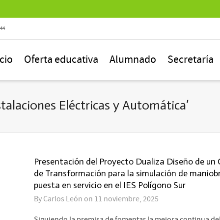
844
icio
Oferta educativa
Alumnado
Secretaría
talaciones Eléctricas y Automática’
Presentación del Proyecto Dualiza Diseño de un
de Transformación para la simulación de maniob
puesta en servicio en el IES Polígono Sur
By
Carlos León
on
11 noviembre, 2025
Siguiendo la premisa de fomentar la mejora continua de