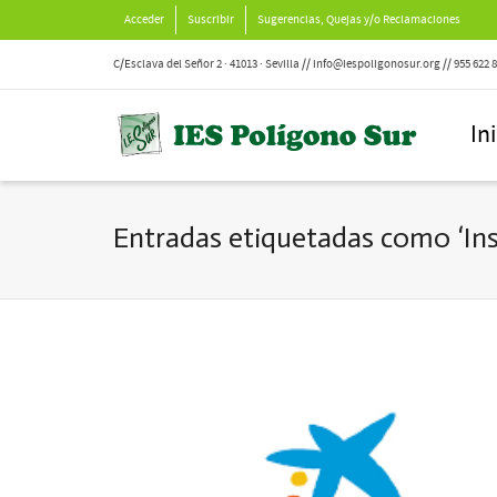
Acceder
Suscribir
Sugerencias, Quejas y/o Reclamaciones
C/Esclava del Señor 2 · 41013 · Sevilla // info@iespoligonosur.org // 955 622 
In
Entradas etiquetadas como ‘Ins