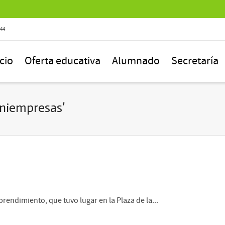
844
icio
Oferta educativa
Alumnado
Secretaría
niempresas’
prendimiento, que tuvo lugar en la Plaza de la...