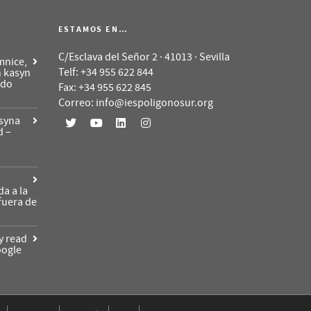
ESTAMOS EN…
C/Esclava del Señor 2 · 41013 · Sevilla
mnice,
Telf: +34 955 622 844
h kasyn
 do
Fax: +34 955 622 845
Correo: info@iespoligonosur.org
asyna
d –
a a la
fuera de
y read
oogle