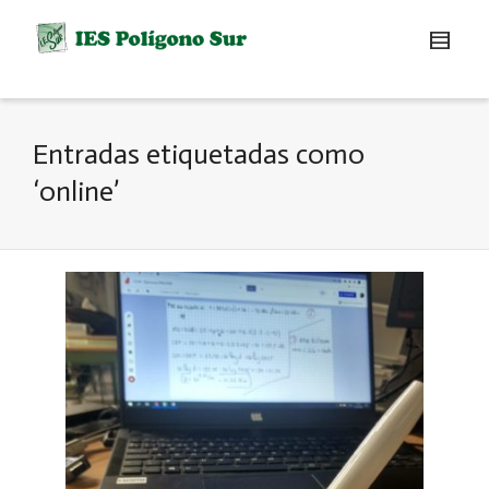
Entradas etiquetadas como
‘online’