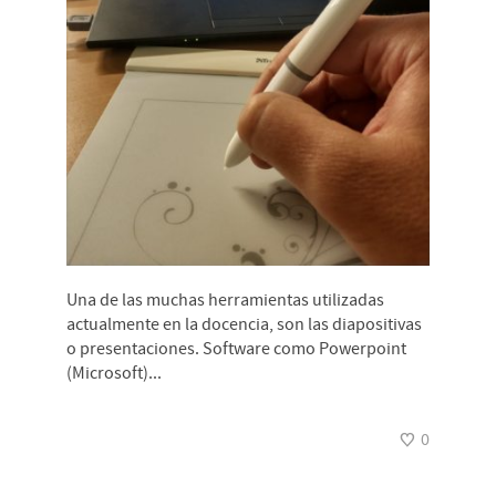
Una de las muchas herramientas utilizadas
actualmente en la docencia, son las diapositivas
o presentaciones. Software como Powerpoint
(Microsoft)...
0