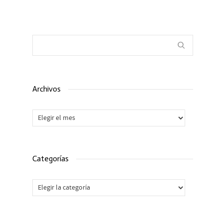
Archivos
Archivos
Categorías
Categorías