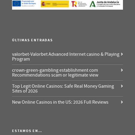
ÚLTIMAS ENTRADAS
valorbet-Valorbet Advanced Internet casino & Playing
Program
crown-green-gambling establishment com
Recommendations scam or legitimate view
Top Legit Online Casinos: Safe Real Money Gaming
Sites of 2026
New Online Casinos in the US: 2026 Full Reviews
ESTAMOS EN…