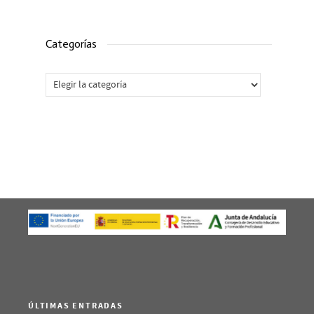
Categorías
Categorías
ÚLTIMAS ENTRADAS