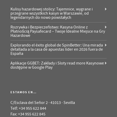
Kulisy hazardowej stolicy: Tajemnice, wygrane i
przegrane wszystkich kasyn w Warszawie, od
legendarnych do nowo powstałych
Rozrywka i Bezpieczeństwo: Kasyna Online z
Płatnością Paysafecard – Twoje Idealne Miejsce na Gry
Hazardowe
Explorando el éxito global de SpinBetter: Una mirada
detallada a la casa de apuestas líder en 2026 fuera de
España
Aplikacje GGBET: Zakłady i Sloty read more Kasynowe
dostępne w Google Play
ESTAMOS EN…
C/Esclava del Señor 2 · 41013 · Sevilla
Telf: +34 955 622 844
Fax: +34 955 622 845