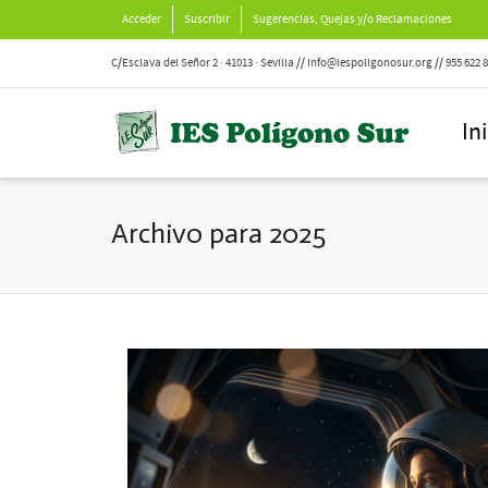
Acceder
Suscribir
Sugerencias, Quejas y/o Reclamaciones
C/Esclava del Señor 2 · 41013 · Sevilla // info@iespoligonosur.org // 955 622 
In
Archivo para 2025