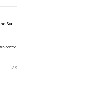
ono Sur
tro centro
0