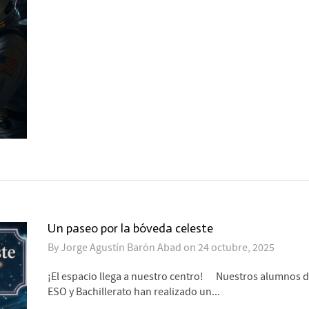
Un paseo por la bóveda celeste
By
Jorge Agustín Barón Abad
on
24 octubre, 2025
¡El espacio llega a nuestro centro! Nuestros alumnos d
ESO y Bachillerato han realizado un...