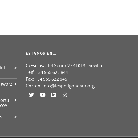
ESTAMOS EN…
C/Esclava del Señor 2 · 41013 · Sevilla
dul
Telf: +34 955 622 844
Fax: +34 955 622 845
stwórz
Correo: info@iespoligonosur.org
portu
vcov
as