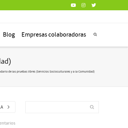
Blog
Empresas colaboradoras
dad)
dario de las pruebas libres (Servicios Socioculturales y a la Comunidad)
LA
entarios