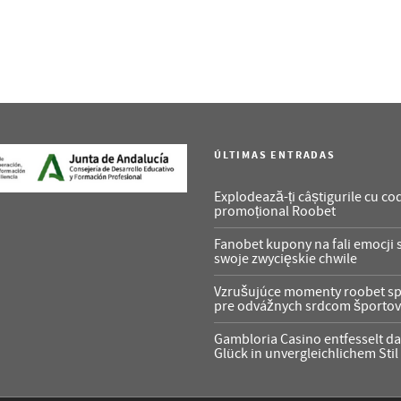
ÚLTIMAS ENTRADAS
Explodează-ți câștigurile cu co
promoțional Roobet
Fanobet kupony na fali emocji 
swoje zwycięskie chwile
Vzrušujúce momenty roobet s
pre odvážnych srdcom športo
Gambloria Casino entfesselt d
Glück in unvergleichlichem Stil