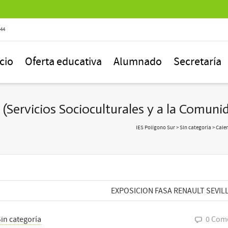
844
icio
Oferta educativa
Alumnado
Secretaría
 (Servicios Socioculturales y a la Comuni
IES Polígono Sur
>
Sin categoría
> Calen
EXPOSICION FASA RENAULT SEVIL
in categoría
0 Com