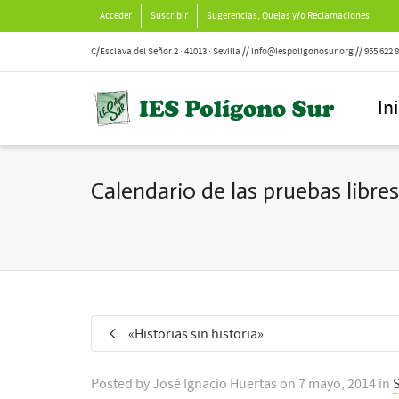
Acceder
Suscribir
Sugerencias, Quejas y/o Reclamaciones
C/Esclava del Señor 2 · 41013 · Sevilla // info@iespoligonosur.org // 955 622 
In
Calendario de las pruebas libres
«Historias sin historia»
Posted by
José Ignacio Huertas
on
7 mayo, 2014
in
S