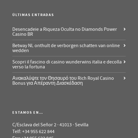
ÚLTIMAS ENTRADAS
Desencadeie a Riqueza Oculta no Diamonds Power
Casino BR
Betway NL onthult de verborgen schatten van online
wedden
Scopri il fascino di casino wunderwins italia e decolla
verso la fortuna
Ανακαλύψτε τον Θησαυρό του Rich Royal Casino
Bonus για Απέραντη Διασκέδαση
ESTAMOS EN…
C/Esclava del Señor 2 · 41013 · Sevilla
Telf: +34 955 622 844