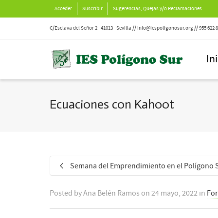
Acceder
Suscribir
Sugerencias, Quejas y/o Reclamaciones
C/Esclava del Señor 2 · 41013 · Sevilla // info@iespoligonosur.org // 955 622 
In
Ecuaciones con Kahoot
Semana del Emprendimiento en el Polígono 
Posted by
Ana Belén Ramos
on
24 mayo, 2022
in
For