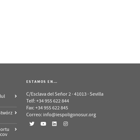
ESTAMOS EN…
C/Esclava del Señor 2 · 41013 · Sevilla
dul
Telf: +34 955 622 844
Fax: +34 955 622 845
stwórz
Correo: info@iespoligonosur.org
portu
vcov