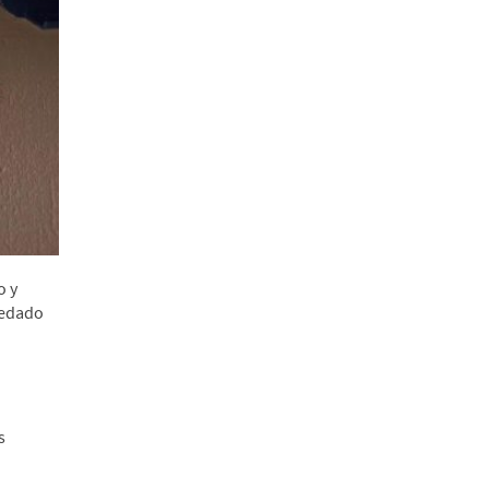
o y
uedado
s