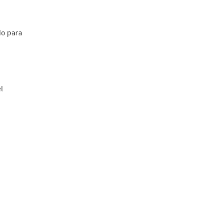
do para
l