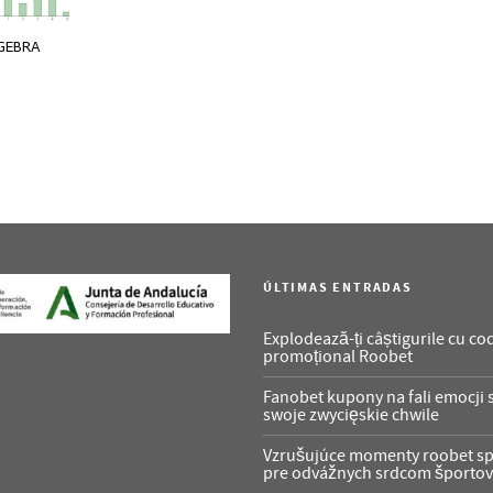
OGEBRA
ÚLTIMAS ENTRADAS
Explodează-ți câștigurile cu co
promoțional Roobet
Fanobet kupony na fali emocji 
swoje zwycięskie chwile
Vzrušujúce momenty roobet s
pre odvážnych srdcom športo