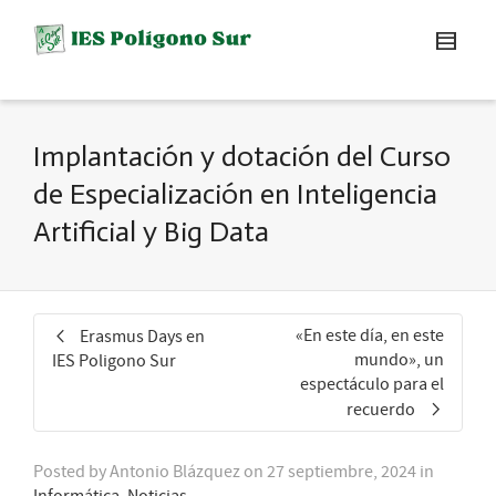
Implantación y dotación del Curso
de Especialización en Inteligencia
Artificial y Big Data
«En este día, en este
Erasmus Days en
mundo», un
IES Poligono Sur
espectáculo para el
recuerdo
Posted by
Antonio Blázquez
on
27 septiembre, 2024
in