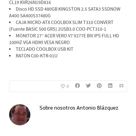
CL19 KVR26N19D816
Disco HD SSD 480GB KINGSTON 2.5 SATA3 SSDNOW
A400 SA400S37480G
CAJA MICRO-ATX COOLBOX SLIM T310 CONVERT
(Fuente BASIC 500 GRS) 2USB3.0 COO-PCT310-1
MONITOR 27” ACER VERO V7 V277E BIV IPS FULL HD
100HZ VGA HDMI VESA NEGRO
TECLADO COOLBOX USB KIT
RATON C00-KTR-01U
0
Sobre nosotros
Antonio Blázquez