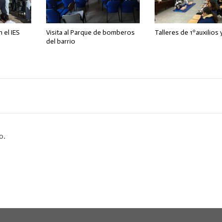
n el IES
Visita al Parque de bomberos
Talleres de 1ºauxilios
del barrio
o.