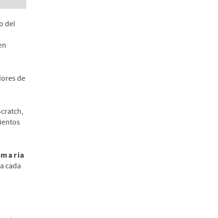
o del
en
dores de
Scratch,
mientos
imaria
ra cada