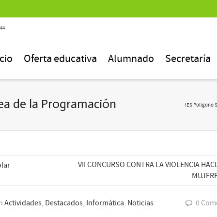
844
icio
Oferta educativa
Alumnado
Secretaría
ea de la Programación
IES Polígono 
VII CONCURSO CONTRA LA VIOLENCIA HACI
olar
MUJER
n
Actividades
,
Destacados
,
Informática
,
Noticias
0 Com