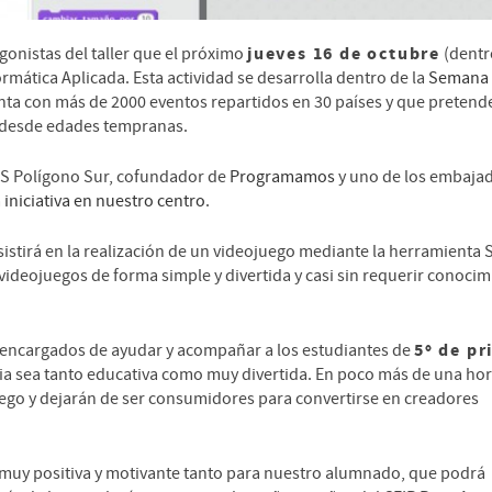
jueves 16 de octubre
gonistas del taller que el próximo
(dentr
ormática Aplicada. Esta actividad se desarrolla dentro de la
Semana
enta con más de 2000 eventos repartidos en 30 países y que pretend
n desde edades tempranas.
IES Polígono Sur, cofundador de
Programamos
y uno de los embaja
a
iniciativa en nuestro centro
.
nsistirá en la realización de un videojuego mediante la herramienta 
videojuegos de forma simple y divertida y casi sin requerir conoci
5º de pr
os encargados de ayudar y acompañar a los estudiantes de
ia sea tanto educativa como muy divertida. En poco más de una ho
uego y dejarán de ser consumidores para convertirse en creadores
r muy positiva y motivante tanto para nuestro alumnado, que podrá