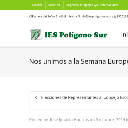
Acceder
Suscribir
Sugerencias, Quejas y/o Reclamaciones
C/Esclava del Señor 2 · 41013 · Sevilla // info@iespoligonosur.org // 955 622 
In
Nos unimos a la Semana Europ
Elecciones de Representantes al Consejo Esc
Posted by
José Ignacio Huertas
on
9 octubre, 2014
i