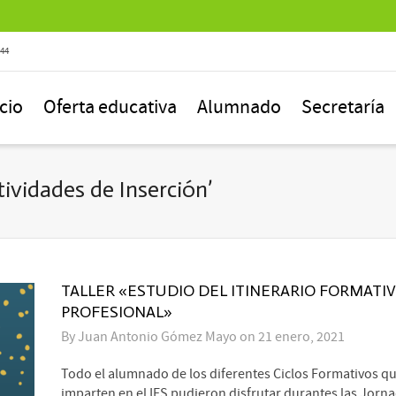
844
icio
Oferta educativa
Alumnado
Secretaría
ividades de Inserción’
TALLER «ESTUDIO DEL ITINERARIO FORMATI
PROFESIONAL»
By
Juan Antonio Gómez Mayo
on
21 enero, 2021
Todo el alumnado de los diferentes Ciclos Formativos qu
imparten en el IES pudieron disfrutar durantes las Jorna