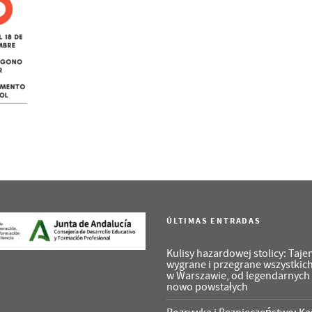
ÚLTIMAS ENTRADAS
Kulisy hazardowej stolicy: Taje
wygrane i przegrane wszystkic
w Warszawie, od legendarnych
nowo powstałych