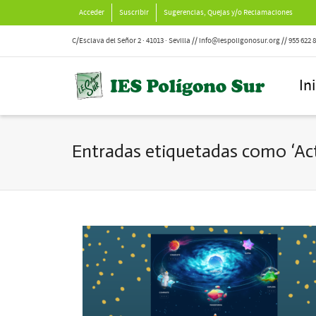
Acceder
Suscribir
Sugerencias, Quejas y/o Reclamaciones
C/Esclava del Señor 2 · 41013 · Sevilla // info@iespoligonosur.org // 955 622 
In
Entradas etiquetadas como ‘Act