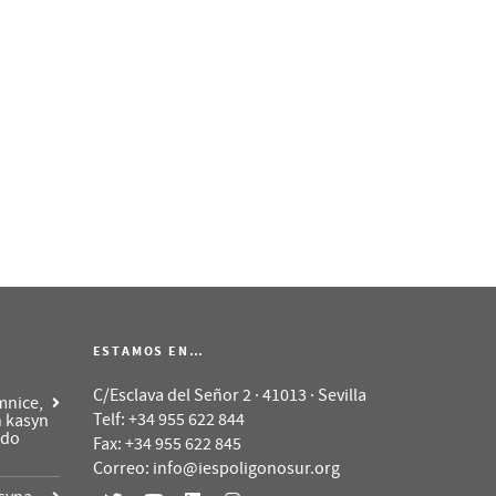
ESTAMOS EN…
C/Esclava del Señor 2 · 41013 · Sevilla
mnice,
Telf: +34 955 622 844
h kasyn
 do
Fax: +34 955 622 845
Correo: info@iespoligonosur.org