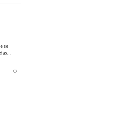
e se
das...
1