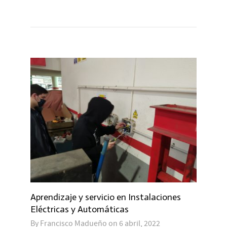
Aprendizaje y servicio en Instalaciones
Eléctricas y Automáticas
By
Francisco Madueño
on
6 abril, 2022