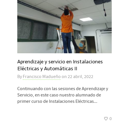
Aprendizaje y servicio en Instalaciones
Eléctricas y Automáticas II
By
Francisco Madueño
on
22 abril, 2022
Continuando con las sesiones de Aprendizaje y
Servicio, en este caso nuestro alumnado de
primer curso de Instalaciones Eléctricas...
0