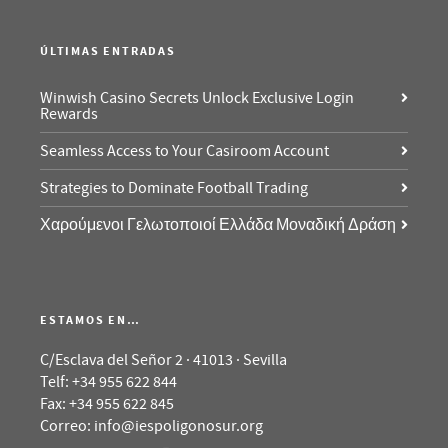
ÚLTIMAS ENTRADAS
Winwish Casino Secrets Unlock Exclusive Login
Rewards
Seamless Access to Your Casiroom Account
Strategies to Dominate Football Trading
Χαρούμενοι Γελωτοποιοί Ελλάδα Μοναδική Δράση
ESTAMOS EN…
C/Esclava del Señor 2 · 41013 · Sevilla
Telf: +34 955 622 844
Fax: +34 955 622 845
Correo: info@iespoligonosur.org