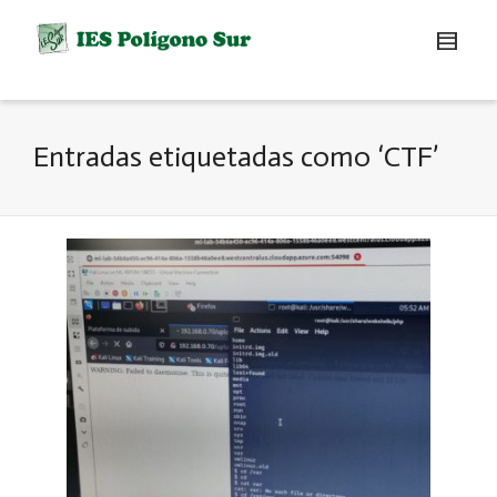
Entradas etiquetadas como ‘CTF’