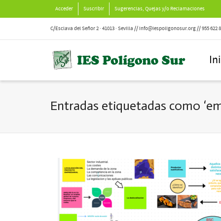
Acceder
Suscribir
Sugerencias, Quejas y/o Reclamaciones
C/Esclava del Señor 2 · 41013 · Sevilla // info@iespoligonosur.org // 955 622 
In
Entradas etiquetadas como ‘em