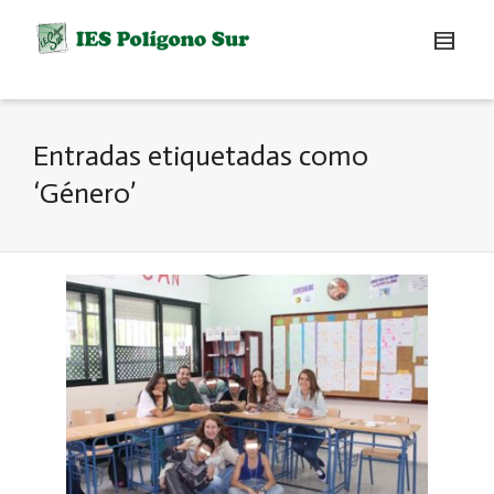
Entradas etiquetadas como
‘Género’