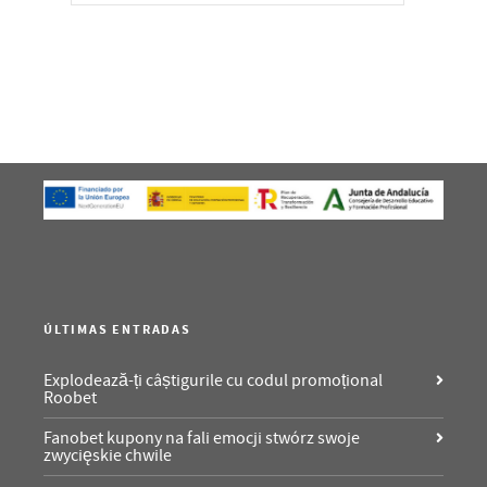
ÚLTIMAS ENTRADAS
Explodează-ți câștigurile cu codul promoțional
Roobet
Fanobet kupony na fali emocji stwórz swoje
zwycięskie chwile