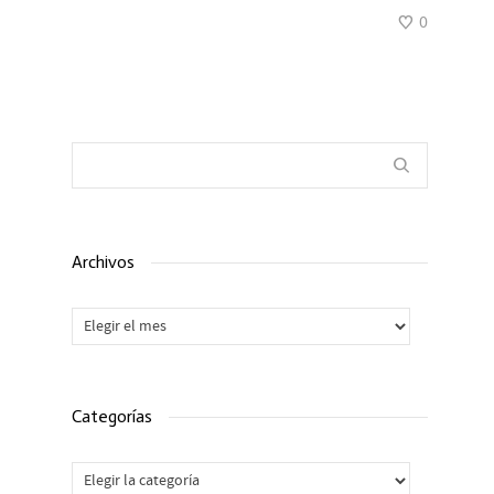
0
Archivos
Archivos
Categorías
Categorías