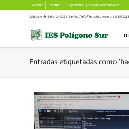
Acceder
Suscribir
Sugerencias, Quejas y/o Reclamaciones
C/Esclava del Señor 2 · 41013 · Sevilla // info@iespoligonosur.org // 955 622 
In
Entradas etiquetadas como ‘ha