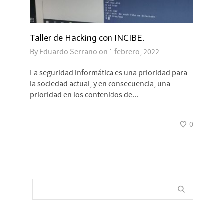
Taller de Hacking con INCIBE.
By
Eduardo Serrano
on
1 febrero, 2022
La seguridad informática es una prioridad para
la sociedad actual, y en consecuencia, una
prioridad en los contenidos de...
0