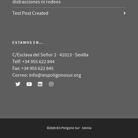
distracciones ni rodeos
Test Post Created
ESTAMOS EN…
C/Esclava del Señor 2 · 41013 · Sevilla
Telf: +34 955 622 844
Fax: +34 955 622 845
Correo: info@iespoligonosur.org
©2026 IES Polígono Sur · Sevilla