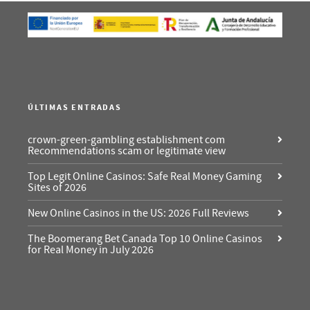
ÚLTIMAS ENTRADAS
crown-green-gambling establishment com
Recommendations scam or legitimate view
Top Legit Online Casinos: Safe Real Money Gaming
Sites of 2026
New Online Casinos in the US: 2026 Full Reviews
The Boomerang Bet Canada Top 10 Online Casinos
for Real Money in July 2026