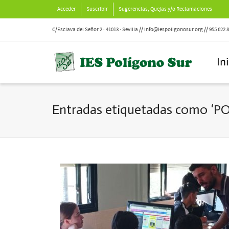
Acceder
Suscribir
Sugerencias, Quejas y/o Reclamaciones
C/Esclava del Señor 2 · 41013 · Sevilla // info@iespoligonosur.org // 955 622 
In
Entradas etiquetadas como ‘P