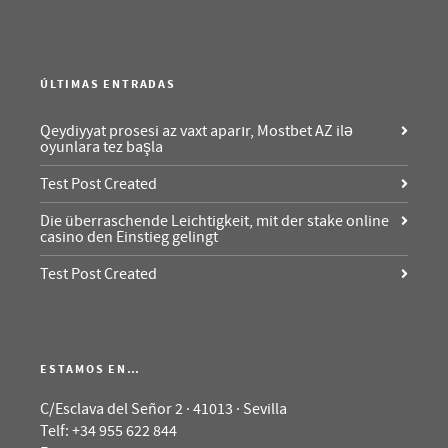
ÚLTIMAS ENTRADAS
Qeydiyyat prosesi az vaxt aparır, Mostbet AZ ilə
oyunlara tez başla
Test Post Created
Die überraschende Leichtigkeit, mit der stake online
casino den Einstieg gelingt
Test Post Created
ESTAMOS EN…
C/Esclava del Señor 2 · 41013 · Sevilla
Telf: +34 955 622 844