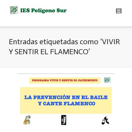
Entradas etiquetadas como ‘VIVIR
Y SENTIR EL FLAMENCO’