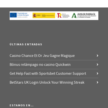
ÚLTIMAS ENTRADAS
Casino Chance Et Or Jeu Gagne Magique
Bônus relâmpago no casino Quickwin
Get Help Fast with Sportsbet Customer Support
BetStars UK Login Unlock Your Winning Streak
ESTAMOS EN…