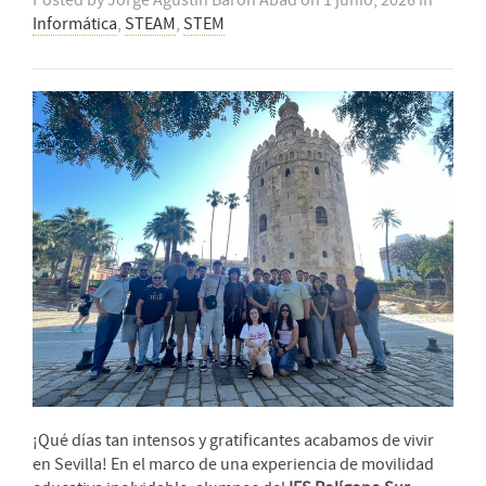
Posted by
Jorge Agustín Barón Abad
on
1 junio, 2026
in
Informática
,
STEAM
,
STEM
¡Qué días tan intensos y gratificantes acabamos de vivir
en Sevilla! En el marco de una experiencia de movilidad