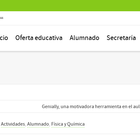
844
icio
Oferta educativa
Alumnado
Secretaría
Genially, una motivadora herramienta en el aul
n
Actividades
,
Alumnado
,
Física y Química