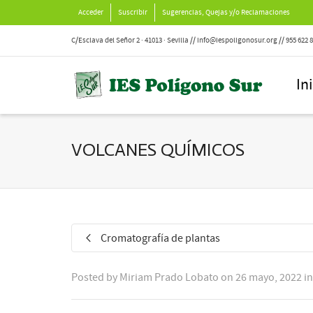
Acceder
Suscribir
Sugerencias, Quejas y/o Reclamaciones
C/Esclava del Señor 2 · 41013 · Sevilla // info@iespoligonosur.org // 955 622 
In
VOLCANES QUÍMICOS
Cromatografía de plantas
Posted by
Miriam Prado Lobato
on
26 mayo, 2022
i