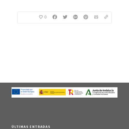
0
ÚLTIMAS ENTRADAS