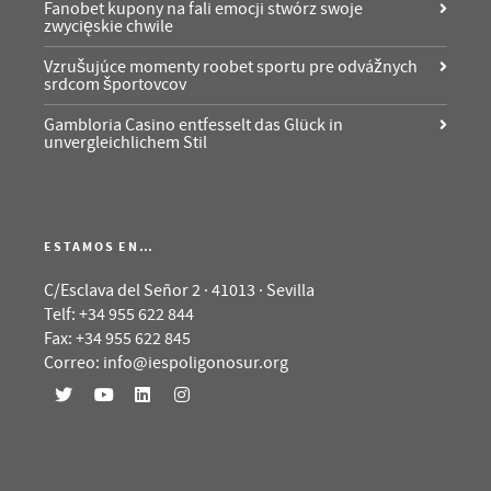
Fanobet kupony na fali emocji stwórz swoje
zwycięskie chwile
Vzrušujúce momenty roobet sportu pre odvážnych
srdcom športovcov
Gambloria Casino entfesselt das Glück in
unvergleichlichem Stil
ESTAMOS EN…
C/Esclava del Señor 2 · 41013 · Sevilla
Telf: +34 955 622 844
Fax: +34 955 622 845
Correo: info@iespoligonosur.org