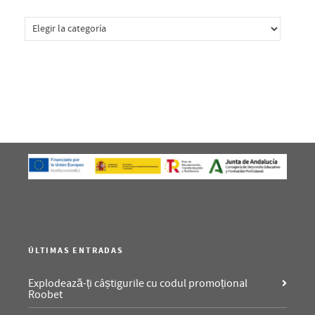
Categorías
ÚLTIMAS ENTRADAS
Explodează-ți câștigurile cu codul promoțional
Roobet